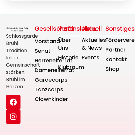
Gesellschaft
Vereinsleben
Aktuell
Sonstiges
Schlossgarde
Über
Aktuelles
Fördervere
Vorstand
Brühl –
Uns
& News
Partner
Tradition
Senat
Historie
Events
leben.
Kontakt
Herrenelferrat
Gemeinschaft
Klubraum
Shop
Damenelferrat
stärken.
Brühl im
Gardecorps
Herzen.
Tanzcorps
Clownkinder