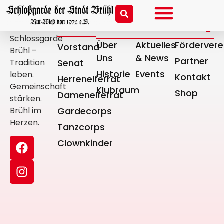
Gesellschaft
Vereinsleben
Aktuell
Sonstiges
Schlossgarde
Über
Aktuelles
Fördervere
Vorstand
Brühl –
Uns
& News
Partner
Tradition
Senat
Historie
Events
leben.
Kontakt
Herrenelferrat
Gemeinschaft
Klubraum
Shop
Damenelferrat
stärken.
Brühl im
Gardecorps
Herzen.
Tanzcorps
Clownkinder