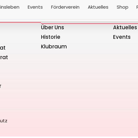
insleben
Events
Förderverein
Aktuelles
Shop
ft
Vereinsleben
Aktuell
Über Uns
Aktuelle
Historie
Events
Klubraum
rat
rat
s
r
utz