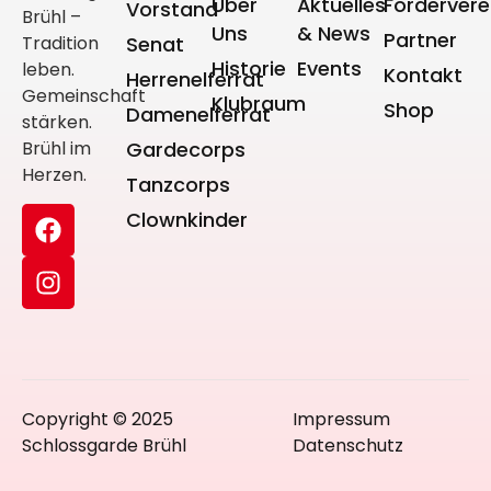
Über
Aktuelles
Fördervere
Vorstand
Brühl –
Uns
& News
Partner
Tradition
Senat
Historie
Events
leben.
Kontakt
Herrenelferrat
Gemeinschaft
Klubraum
Shop
Damenelferrat
stärken.
Brühl im
Gardecorps
Herzen.
Tanzcorps
Clownkinder
Copyright © 2025
Impressum
Schlossgarde Brühl
Datenschutz