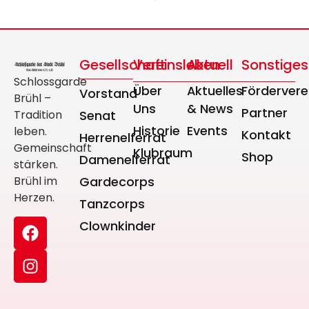
Gesellschaft
Vereinsleben
Aktuell
Sonstiges
Schlossgarde
Über
Aktuelles
Fördervere
Vorstand
Brühl –
Uns
& News
Partner
Tradition
Senat
Historie
Events
leben.
Kontakt
Herrenelferrat
Gemeinschaft
Klubraum
Shop
Damenelferrat
stärken.
Brühl im
Gardecorps
Herzen.
Tanzcorps
Clownkinder