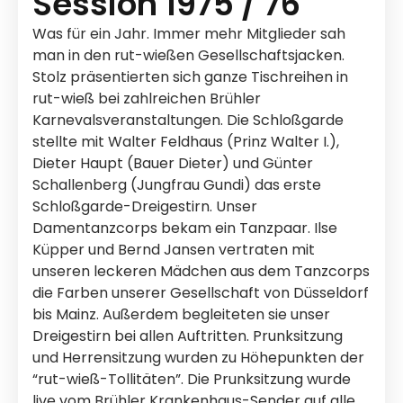
Session 1975 / 76
Was für ein Jahr. Immer mehr Mitglieder sah
man in den rut-wießen Gesellschaftsjacken.
Stolz präsentierten sich ganze Tischreihen in
rut-wieß bei zahlreichen Brühler
Karnevalsveranstaltungen. Die Schloßgarde
stellte mit Walter Feldhaus (Prinz Walter I.),
Dieter Haupt (Bauer Dieter) und Günter
Schallenberg (Jungfrau Gundi) das erste
Schloßgarde-Dreigestirn. Unser
Damentanzcorps bekam ein Tanzpaar. Ilse
Küpper und Bernd Jansen vertraten mit
unseren leckeren Mädchen aus dem Tanzcorps
die Farben unserer Gesellschaft von Düsseldorf
bis Mainz. Außerdem begleiteten sie unser
Dreigestirn bei allen Auftritten. Prunksitzung
und Herrensitzung wurden zu Höhepunkten der
“rut-wieß-Tollitäten”. Die Prunksitzung wurde
live vom Brühler Krankenhaus-Sender auf alle