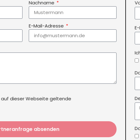
Nachname
V
E-Mail-Adresse
E-
Ic
Da
e auf dieser Webseite geltende
De
D
rtneranfrage absenden