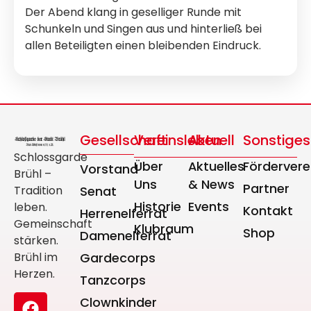
Der Abend klang in geselliger Runde mit
Schunkeln und Singen aus und hinterließ bei
allen Beteiligten einen bleibenden Eindruck.
Gesellschaft
Vereinsleben
Aktuell
Sonstiges
Schlossgarde
Über
Aktuelles
Fördervere
Vorstand
Brühl –
Uns
& News
Partner
Tradition
Senat
Historie
Events
leben.
Kontakt
Herrenelferrat
Gemeinschaft
Klubraum
Shop
Damenelferrat
stärken.
Brühl im
Gardecorps
Herzen.
Tanzcorps
Clownkinder