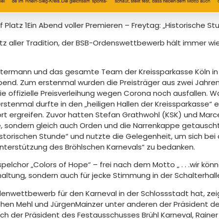
 Platz 1Ein Abend voller Premieren – Freytag: „Historische St
otz aller Tradition, der BSB-Ordenswettbewerb hält immer w
stermann und das gesamte Team der Kreissparkasse Köln in 
Abend. Zum erstenmal wurden die Preisträger aus zwei Jahren
 offizielle Preisverleihung wegen Corona noch ausfallen. W
rstenmal durfte in den „heiligen Hallen der Kreissparkasse“ e
t ergreifen. Zuvor hatten Stefan Grathwohl (KSK) und Marce
te, sondern gleich auch Orden und die Narrenkappe getauscht! 
istorischen Stunde“ und nutzte die Gelegenheit, um sich bei
e Unterstützung des Bröhlschen Karnevals“ zu bedanken.
lchor „Colors of Hope“ – frei nach dem Motto „ . . .wir kön
rhaltung, sondern auch für jecke Stimmung in der Schalterhall
ettbewerb für den Karneval in der Schlossstadt hat, zeigt 
chen Mehl und JürgenMainzer unter anderen der Präsident 
h der Präsident des Festausschusses Brühl Karneval, Rainer 