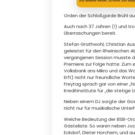
Orden der Schloßgarde Brühl auf
Auch nach 37 Jahren (!) und tr
Überraschungen bereit.
Stefan Grathwohl, Christian Au
geleistet für den Rheinischen 
vergangenen Session musste die
Premiere zur Folge hatte: Zum e
Volksbank ans Mikro und das Wor
Erft) nicht nur freundliche Wor
Freytag sprach gar von einer „h
Kreditinstitute für „die stetig
Neben einem DJ sorgte der Gospe
nicht nur für musikalische Unte
Welche Bedeutung der BSB-Ordenw
Gästeliste. So waren neben Jo
Eckdorf, Dieter Horchem, und auc