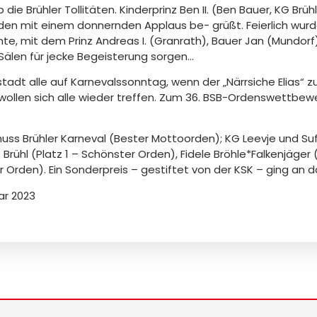
 Brühler Tollitäten. Kinderprinz Ben II. (Ben Bauer, KG Brühl-
rden mit einem donnernden Applaus be- grüßt. Feierlich wurde
mte, mit dem Prinz Andreas I. (Granrath), Bauer Jan (Mundorf
älen für jecke Begeisterung sorgen…
stadt alle auf Karnevalssonntag, wenn der „Närrsiche Elias“ 
ollen sich alle wieder treffen. Zum 36. BSB-Ordenswettbewe
huss Brühler Karneval (Bester Mottoorden); KG Leevje und Suf
rühl (Platz 1 – Schönster Orden), Fidele Bröhle*Falkenjäger
er Orden). Ein Sonderpreis – gestiftet von der KSK – ging an 
ar 2023