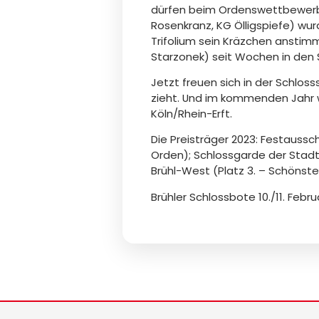
dürfen beim Ordenswettbewerb die
Rosenkranz, KG Ölligspiefe) wu
Trifolium sein Kräzchen anstim
Starzonek) seit Wochen in den S
Jetzt freuen sich in der Schloss
zieht. Und im kommenden Jahr w
Köln/Rhein-Erft.
Die Preisträger 2023: Festaussc
Orden); Schlossgarde der Stadt B
Brühl-West (Platz 3. – Schönst
Brühler Schlossbote 10./11. Febru